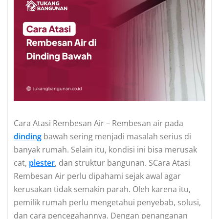
Cara Atasi Rembesan Air – Rembesan air pada
dinding
bawah sering menjadi masalah serius di
banyak rumah. Selain itu, kondisi ini bisa merusak
cat,
plester
, dan struktur bangunan. SCara Atasi
Rembesan Air perlu dipahami sejak awal agar
kerusakan tidak semakin parah. Oleh karena itu,
pemilik rumah perlu mengetahui penyebab, solusi,
dan cara pencegahannya. Dengan penanganan