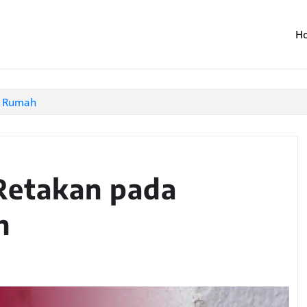
H
r Rumah
Retakan pada
h