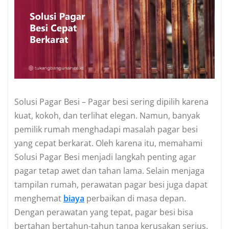
Solusi Pagar Besi – Pagar besi sering dipilih karena
kuat, kokoh, dan terlihat elegan. Namun, banyak
pemilik rumah menghadapi masalah pagar besi
yang cepat berkarat. Oleh karena itu, memahami
Solusi Pagar Besi menjadi langkah penting agar
pagar tetap awet dan tahan lama. Selain menjaga
tampilan rumah, perawatan pagar besi juga dapat
menghemat
biaya
perbaikan di masa depan.
Dengan perawatan yang tepat, pagar besi bisa
bertahan bertahun-tahun tanpa kerusakan serius.