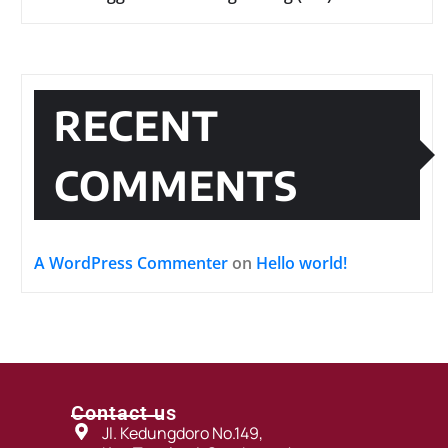
RECENT
COMMENTS
A WordPress Commenter
on
Hello world!
Contact us
Jl. Kedungdoro No.149,