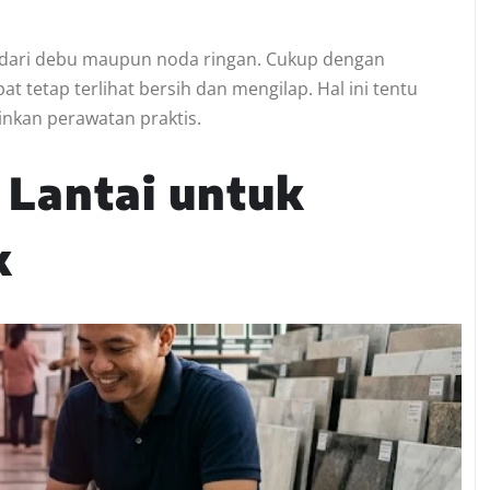
 dari debu maupun noda ringan. Cukup dengan
t tetap terlihat bersih dan mengilap. Hal ini tentu
inkan perawatan praktis.
 Lantai untuk
k