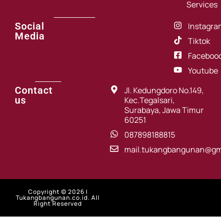
Services
Social
Instagra
Media
Tiktok
Faceboo
Youtube
Contact
Jl. Kedungdoro No.149,
us
Kec.Tegalsari,
Surabaya, Jawa Timur
60251
087898188815
mail.tukangbangunan@gm
Copyright © 2026 |
Tukangbangunan.co.id. All
Right Reserved