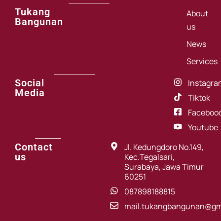
Tukang
About
Bangunan
us
News
Services
Social
Instagra
Media
Tiktok
Faceboo
Youtube
Contact
Jl. Kedungdoro No.149,
us
Kec.Tegalsari,
Surabaya, Jawa Timur
60251
087898188815
mail.tukangbangunan@gm