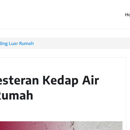
H
ding Luar Rumah
steran Kedap Air
 Rumah