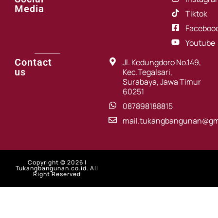
Media
Tiktok
Faceboo
Youtube
Contact
Jl. Kedungdoro No.149,
us
Kec.Tegalsari,
Surabaya, Jawa Timur
60251
087898188815
mail.tukangbangunan@gm
Copyright © 2026 |
Tukangbangunan.co.id. All
Right Reserved