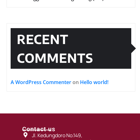
RECENT
COMMENTS
A WordPress Commenter
on
Hello world!
Contact us
Jl. Kedungdoro No.149,