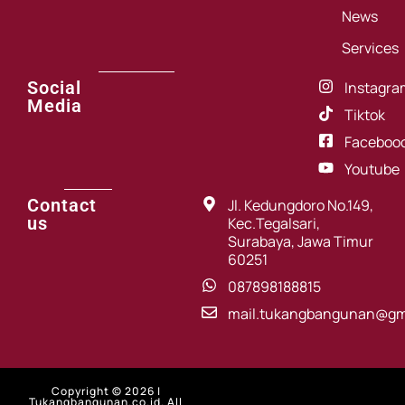
News
Services
Social
Instagra
Media
Tiktok
Faceboo
Youtube
Contact
Jl. Kedungdoro No.149,
us
Kec.Tegalsari,
Surabaya, Jawa Timur
60251
087898188815
mail.tukangbangunan@gm
Copyright © 2026 |
Tukangbangunan.co.id. All