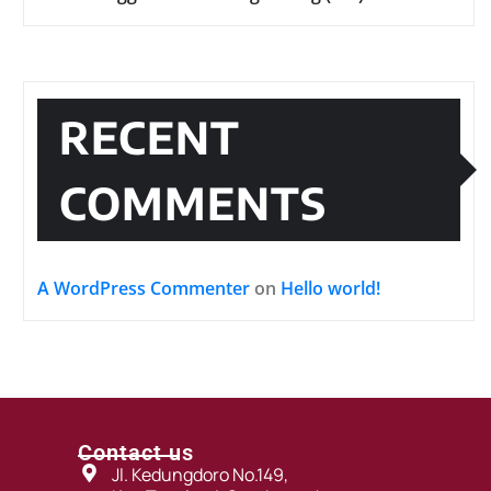
RECENT
COMMENTS
A WordPress Commenter
on
Hello world!
Contact us
Jl. Kedungdoro No.149,