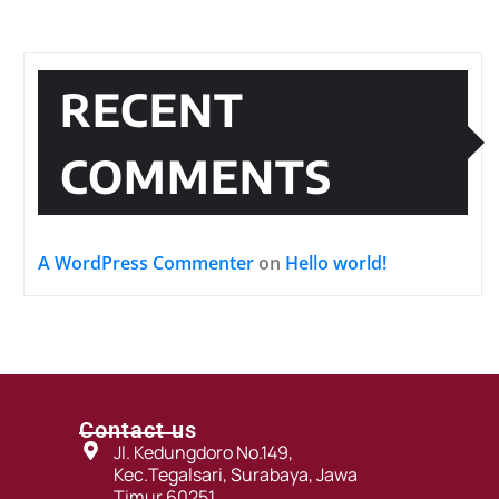
RECENT
COMMENTS
A WordPress Commenter
on
Hello world!
Contact us
Jl. Kedungdoro No.149,
Kec.Tegalsari, Surabaya, Jawa
Timur 60251