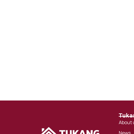
Tuka
About 
News