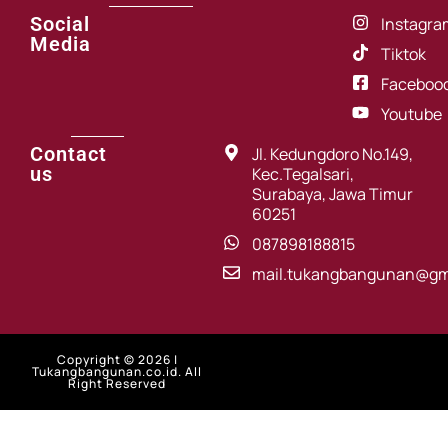
Social
Instagra
Media
Tiktok
Faceboo
Youtube
Contact
Jl. Kedungdoro No.149,
us
Kec.Tegalsari,
Surabaya, Jawa Timur
60251
087898188815
mail.tukangbangunan@gm
Copyright © 2026 |
Tukangbangunan.co.id. All
Right Reserved