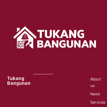
Tukang
About
Bangunan
us
News
Services