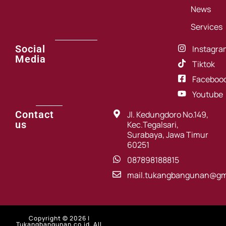
News
Services
Social
Instagra
Media
Tiktok
Faceboo
Youtube
Contact
Jl. Kedungdoro No.149,
us
Kec.Tegalsari,
Surabaya, Jawa Timur
60251
087898188815
mail.tukangbangunan@gm
Copyright © 2026 |
Tukangbangunan.co.id. All