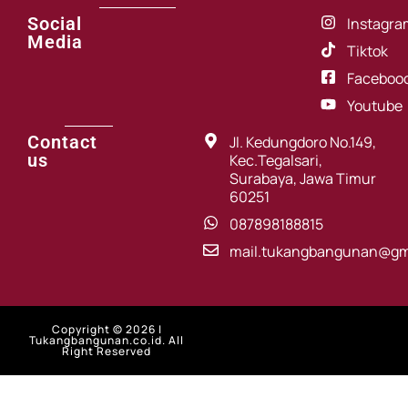
Social
Instagra
Media
Tiktok
Faceboo
Youtube
Contact
Jl. Kedungdoro No.149,
us
Kec.Tegalsari,
Surabaya, Jawa Timur
60251
087898188815
mail.tukangbangunan@gm
Copyright © 2026 |
Tukangbangunan.co.id. All
Right Reserved