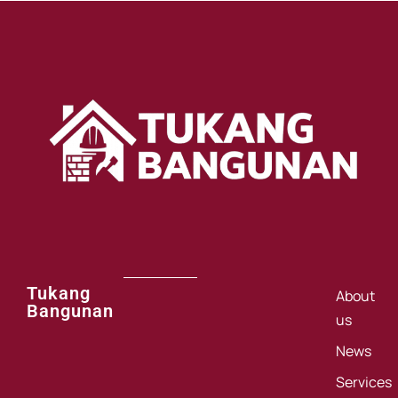
Tukang
About
Bangunan
us
News
Services