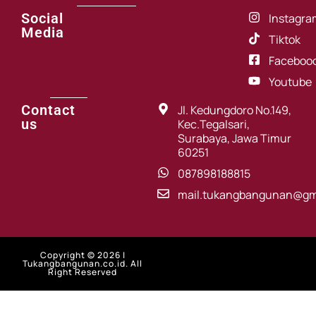
Social
Instagra
Media
Tiktok
Faceboo
Youtube
Contact
Jl. Kedungdoro No.149,
us
Kec.Tegalsari,
Surabaya, Jawa Timur
60251
087898188815
mail.tukangbangunan@gm
Copyright © 2026 |
Tukangbangunan.co.id. All
Right Reserved