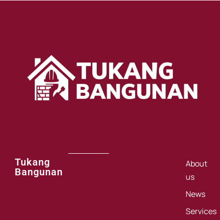
Tukang
About
Bangunan
us
News
Services