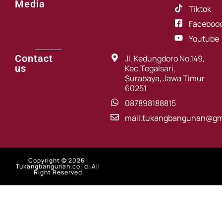
Media
Tiktok
Faceboo
Youtube
Contact
Jl. Kedungdoro No.149,
us
Kec.Tegalsari,
Surabaya, Jawa Timur
60251
087898188815
mail.tukangbangunan@gm
Copyright © 2026 |
Tukangbangunan.co.id. All
Right Reserved