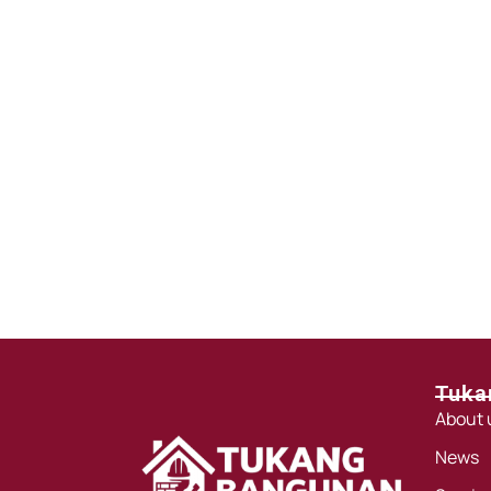
Tuka
About 
News