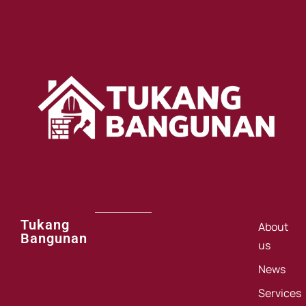
Tukang
About
Bangunan
us
News
Services