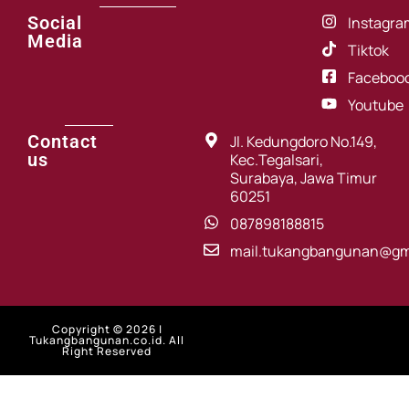
Social
Instagra
Media
Tiktok
Faceboo
Youtube
Contact
Jl. Kedungdoro No.149,
us
Kec.Tegalsari,
Surabaya, Jawa Timur
60251
087898188815
mail.tukangbangunan@gm
Copyright © 2026 |
Tukangbangunan.co.id. All
Right Reserved