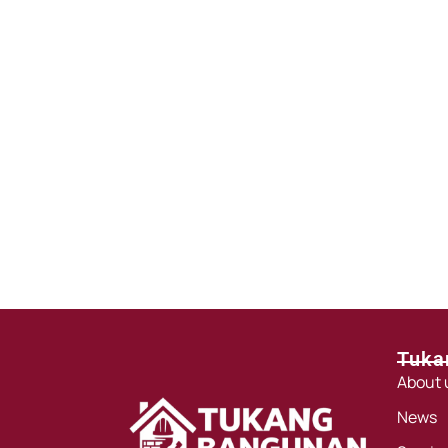
Tuka
About 
News