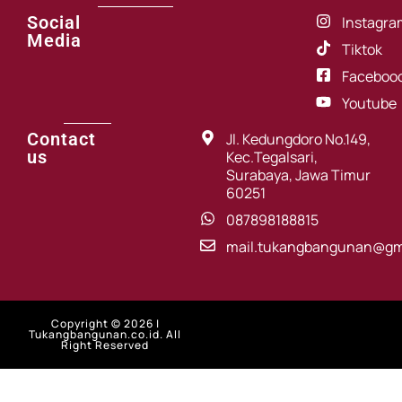
Social
Instagra
Media
Tiktok
Faceboo
Youtube
Contact
Jl. Kedungdoro No.149,
us
Kec.Tegalsari,
Surabaya, Jawa Timur
60251
087898188815
mail.tukangbangunan@gm
Copyright © 2026 |
Tukangbangunan.co.id. All
Right Reserved