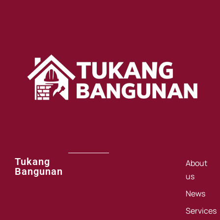
Tukang
About
Bangunan
us
News
Services