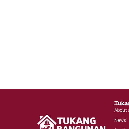
Tuka
About 
News