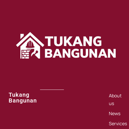
Tukang
About
Bangunan
us
News
Services