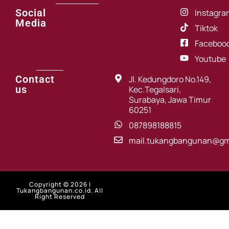
Social
Instagra
Media
Tiktok
Faceboo
Youtube
Contact
Jl. Kedungdoro No.149,
us
Kec.Tegalsari,
Surabaya, Jawa Timur
60251
087898188815
mail.tukangbangunan@gm
Copyright © 2026 |
Tukangbangunan.co.id. All
Right Reserved