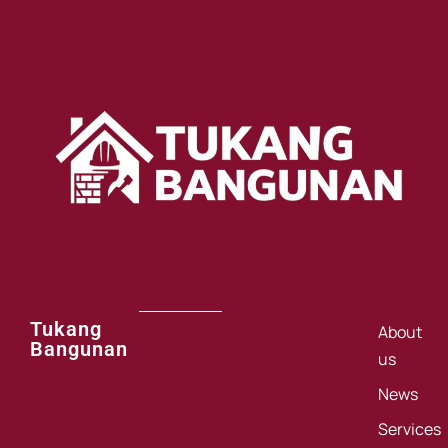
Tukang
About
Bangunan
us
News
Services