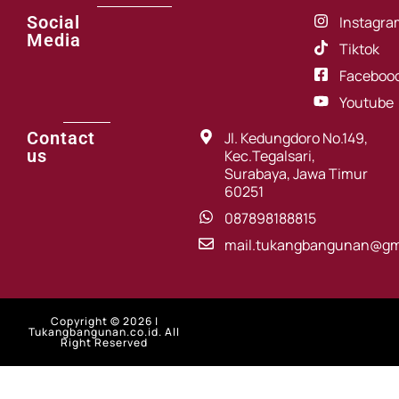
Social
Instagra
Media
Tiktok
Faceboo
Youtube
Contact
Jl. Kedungdoro No.149,
us
Kec.Tegalsari,
Surabaya, Jawa Timur
60251
087898188815
mail.tukangbangunan@gm
Copyright © 2026 |
Tukangbangunan.co.id. All
Right Reserved