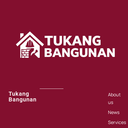
Tukang
About
Bangunan
us
News
Services