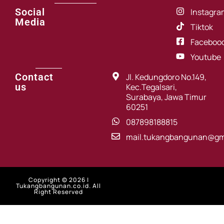
Social
Instagra
Media
Tiktok
Faceboo
Youtube
Contact
Jl. Kedungdoro No.149,
us
Kec.Tegalsari,
Surabaya, Jawa Timur
60251
087898188815
mail.tukangbangunan@gm
Copyright © 2026 |
Tukangbangunan.co.id. All
Right Reserved