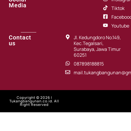
Media
Tiktok
Faceboo
Youtube
Contact
Jl. Kedungdoro No.149,
us
Kec.Tegalsari,
Surabaya, Jawa Timur
60251
087898188815
mail.tukangbangunan@gm
Copyright © 2026 |
Tukangbangunan.co.id. All
Right Reserved