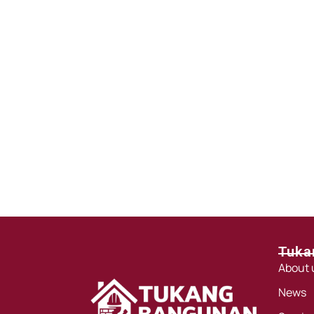
Tuka
About 
News