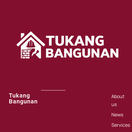
Tukang
About
Bangunan
us
News
Services