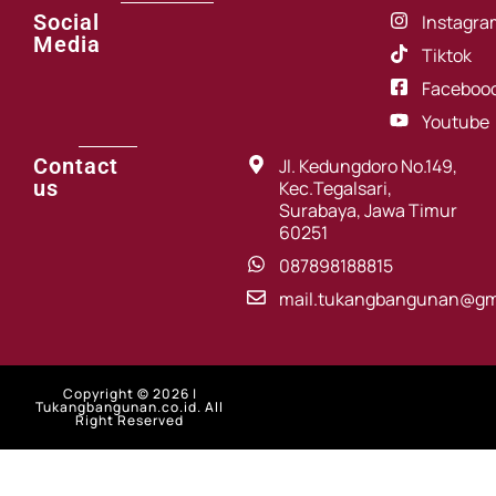
Social
Instagra
Media
Tiktok
Faceboo
Youtube
Contact
Jl. Kedungdoro No.149,
us
Kec.Tegalsari,
Surabaya, Jawa Timur
60251
087898188815
mail.tukangbangunan@gm
Copyright © 2026 |
Tukangbangunan.co.id. All
Right Reserved