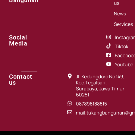
us
News
Services
Social
Instagra
Media
Tiktok
Faceboo
Youtube
Contact
Jl. Kedungdoro No.149,
us
Kec.Tegalsari,
Surabaya, Jawa Timur
60251
087898188815
mail.tukangbangunan@gm