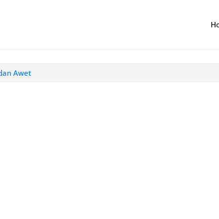
H
 dan Awet