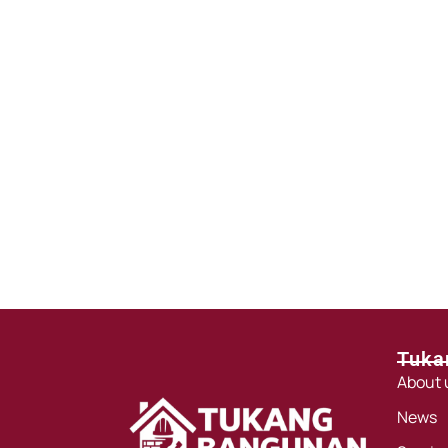
Tuka
About 
News