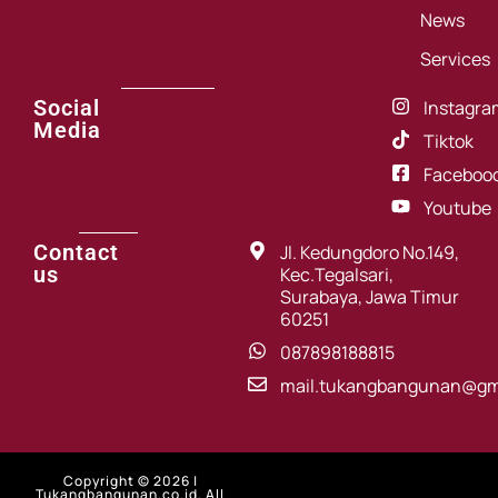
News
Services
Social
Instagra
Media
Tiktok
Faceboo
Youtube
Contact
Jl. Kedungdoro No.149,
us
Kec.Tegalsari,
Surabaya, Jawa Timur
60251
087898188815
mail.tukangbangunan@gm
Copyright © 2026 |
Tukangbangunan.co.id. All