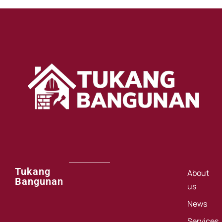
Tukang
About
Bangunan
us
News
Services