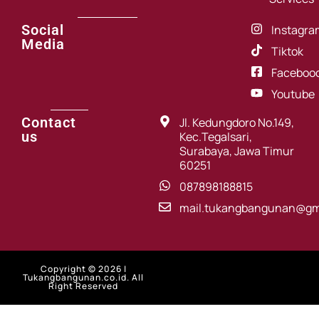
Social
Instagra
Media
Tiktok
Faceboo
Youtube
Contact
Jl. Kedungdoro No.149,
us
Kec.Tegalsari,
Surabaya, Jawa Timur
60251
087898188815
mail.tukangbangunan@gm
Copyright © 2026 |
Tukangbangunan.co.id. All
Right Reserved