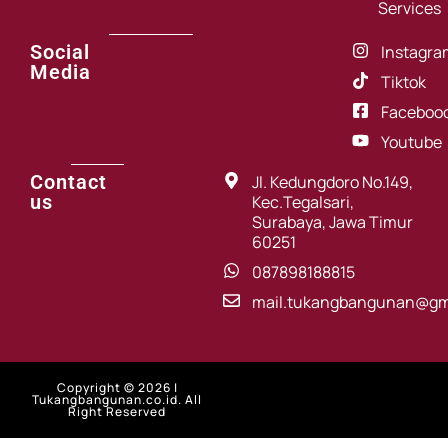
Services
Social
Instagra
Media
Tiktok
Faceboo
Youtube
Contact
Jl. Kedungdoro No.149,
us
Kec.Tegalsari,
Surabaya, Jawa Timur
60251
087898188815
mail.tukangbangunan@gm
Copyright © 2026 |
Tukangbangunan.co.id. All
Right Reserved