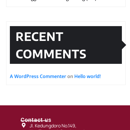
RECENT
COMMENTS
A WordPress Commenter
on
Hello world!
Contact us
Jl. Kedungdoro No.149,