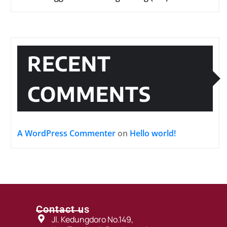
RECENT
COMMENTS
A WordPress Commenter
on
Hello world!
Contact us
Jl. Kedungdoro No.149,