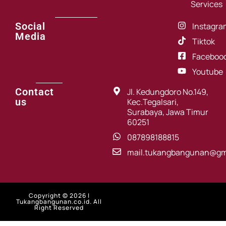
Services
Social
Instagra
Media
Tiktok
Faceboo
Youtube
Contact
Jl. Kedungdoro No.149,
us
Kec.Tegalsari,
Surabaya, Jawa Timur
60251
087898188815
mail.tukangbangunan@gm
Copyright © 2026 |
Tukangbangunan.co.id. All
Right Reserved