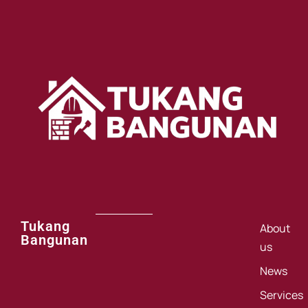
Tukang
About
Bangunan
us
News
Services