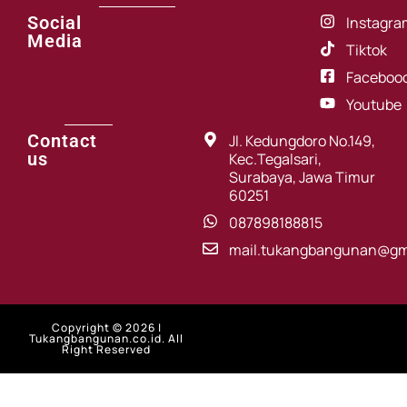
Social
Instagra
Media
Tiktok
Faceboo
Youtube
Contact
Jl. Kedungdoro No.149,
us
Kec.Tegalsari,
Surabaya, Jawa Timur
60251
087898188815
mail.tukangbangunan@gm
Copyright © 2026 |
Tukangbangunan.co.id. All
Right Reserved