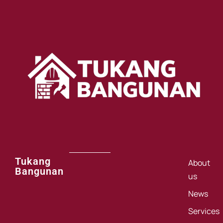
Tukang
About
Bangunan
us
News
Services