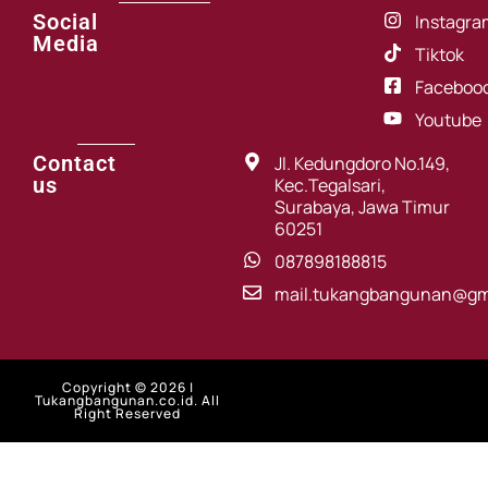
Social
Instagra
Media
Tiktok
Faceboo
Youtube
Contact
Jl. Kedungdoro No.149,
us
Kec.Tegalsari,
Surabaya, Jawa Timur
60251
087898188815
mail.tukangbangunan@gm
Copyright © 2026 |
Tukangbangunan.co.id. All
Right Reserved