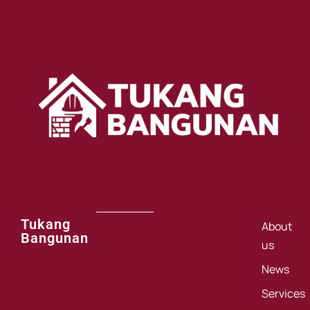
Tukang
About
Bangunan
us
News
Services