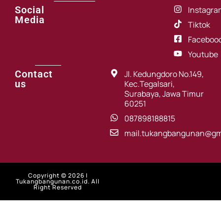
Social
Instagra
Media
Tiktok
Faceboo
Youtube
Contact
Jl. Kedungdoro No.149,
us
Kec.Tegalsari,
Surabaya, Jawa Timur
60251
087898188815
mail.tukangbangunan@gm
Copyright © 2026 |
Tukangbangunan.co.id. All
Right Reserved