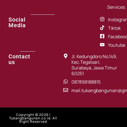
Services
Social
Instagra
Media
Tiktok
Faceboo
Youtube
Contact
Jl. Kedungdoro No.149,
us
Kec.Tegalsari,
Surabaya, Jawa Timur
60251
087898188815
mail.tukangbangunan@gm
Copyright © 2026 |
Tukangbangunan.co.id. All
Right Reserved