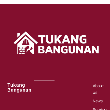
Tukang
About
Bangunan
us
News
Services