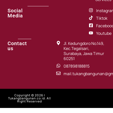
Social
Instagra
Media
Tiktok
Faceboo
Youtube
Contact
Jl. Kedungdoro No.149,
us
Kec.Tegalsari,
Surabaya, Jawa Timur
60251
087898188815
mail.tukangbangunan@gm
Copyright © 2026 |
Tukangbangunan.co.id. All
Right Reserved