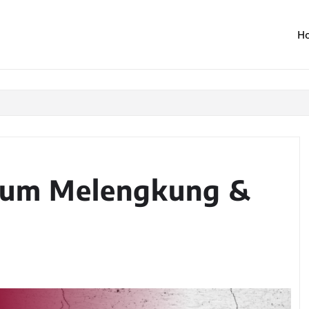
H
sum Melengkung &