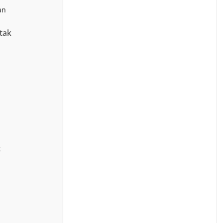
an
tak
t